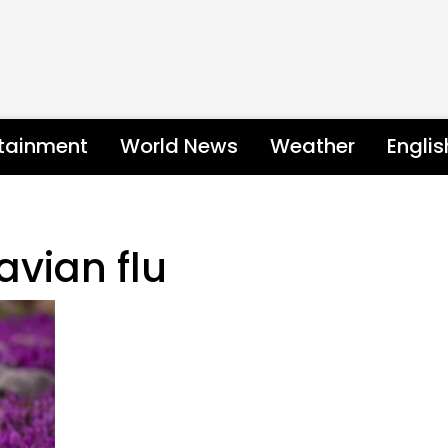
rtainment
World News
Weather
Engli
avian flu