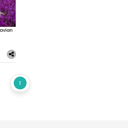
 avian
1