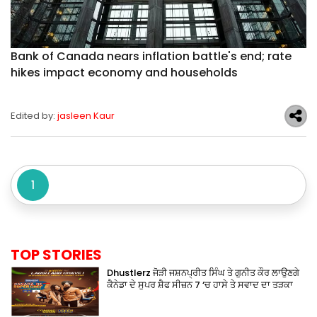
Bank of Canada nears inflation battle's end; rate
hikes impact economy and households
Edited by:
jasleen Kaur
1
TOP STORIES
Dhustlerz ਜੋੜੀ ਜਸ਼ਨਪ੍ਰੀਤ ਸਿੰਘ ਤੇ ਗੁਨੀਤ ਕੌਰ ਲਾਉਣਗੇ
ਕੈਨੇਡਾ ਦੇ ਸੁਪਰ ਸ਼ੈਫ ਸੀਜ਼ਨ 7 ‘ਚ ਹਾਸੇ ਤੇ ਸਵਾਦ ਦਾ ਤੜਕਾ