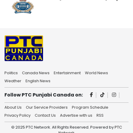
Politics
Canada News
Entertainment
World News
Weather
English News
Follow PTC Punjabi Canada on:
About Us
Our Service Providers
Program Schedule
Privacy Policy
Contact Us
Advertise with us
RSS
© 2025 PTC Network. All Rights Reserved. Powered by
PTC
Network