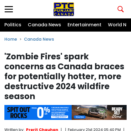
Politics
Canada News
Entertainment
World Ne
Home
Canada News
'Zombie Fires' spark
concerns as Canada braces
for potentially hotter, more
destructive 2024 wildfire
season
Written by:
Prerit Chauhan
|
|
February 21st 2024 05:40 PM
|