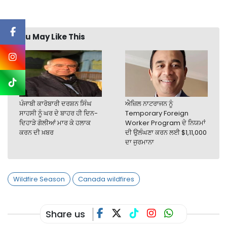
You May Like This
ਪੰਜਾਬੀ ਕਾਰੋਬਾਰੀ ਦਰਸ਼ਨ ਸਿੰਘ
ਐਜ਼ਿਲ ਨਾਟਰਾਜਨ ਨੂੰ
ਸਾਹਸੀ ਨੂੰ ਘਰ ਦੇ ਬਾਹਰ ਹੀ ਦਿਨ-
Temporary Foreign
ਦਿਹਾੜੇ ਗੋਲੀਆਂ ਮਾਰ ਕੇ ਹਲਾਕ
Worker Program ਦੇ ਨਿਯਮਾਂ
ਕਰਨ ਦੀ ਖ਼ਬਰ
ਦੀ ਉਲੰਘਣਾ ਕਰਨ ਲਈ $1,11,000
ਦਾ ਜੁਰਮਾਨਾ
Wildfire Season
Canada wildfires
Share us