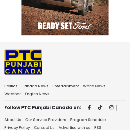
Politics
Canada News
Entertainment
World News
Weather
English News
Follow PTC Punjabi Canada on:
About Us
Our Service Providers
Program Schedule
Privacy Policy
Contact Us
Advertise with us
RSS