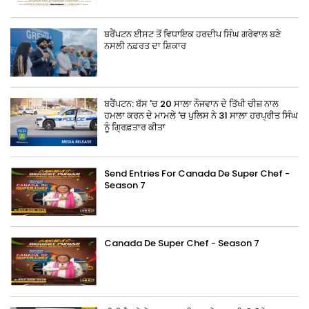
ਬਰੈਂਪਟਨ ਈਸਟ ਤੋਂ ਵਿਧਾਇਕ ਹਰਦੀਪ ਸਿੰਘ ਗਰੇਵਾਲ ਬਣੇ
ਨਸਲੀ ਨਫ਼ਰਤ ਦਾ ਸ਼ਿਕਾਰ
ਬਰੈਂਪਟਨ: ਬੱਸ 'ਚ 20 ਸਾਲਾ ਨੌਜਵਾਨ ਦੇ ਤਿੱਖੀ ਚੀਜ਼ ਨਾਲ
ਹਮਲਾ ਕਰਨ ਦੇ ਮਾਮਲੇ 'ਚ ਪੁਲਿਸ ਨੇ 31 ਸਾਲਾ ਹਰਪ੍ਰੀਤ ਸਿੰਘ
ਨੂੰ ਗ੍ਰਿਫ਼ਤਾਰ ਕੀਤਾ
Send Entries For Canada De Super Chef -
Season 7
Canada De Super Chef - Season 7