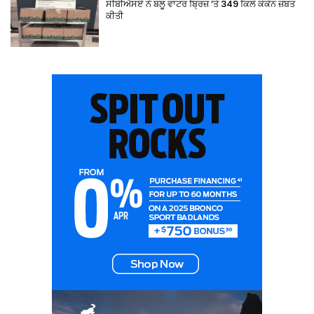
ਸੀਬੀਐਸਏ ਨੇ ਬਲੂ ਵਾਟਰ ਬ੍ਰਿਜ਼ ‘ਤੇ 349 ਕਿਲੋ ਕੋਕੇਨ ਜ਼ਬਤ
ਕੀਤੀ