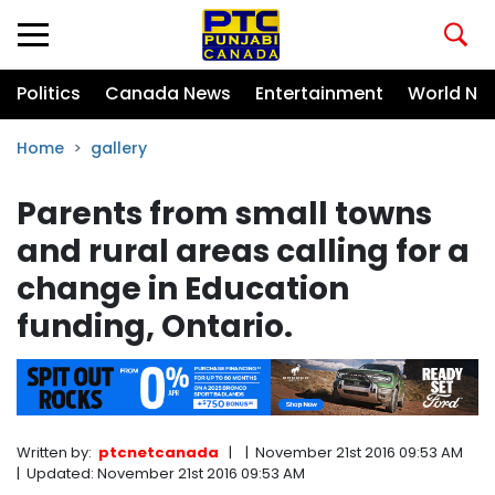
Politics
Canada News
Entertainment
World Ne
Home
gallery
Parents from small towns
and rural areas calling for a
change in Education
funding, Ontario.
Written by:
ptcnetcanada
|
|
November 21st 2016 09:53 AM
|
Updated:
November 21st 2016 09:53 AM