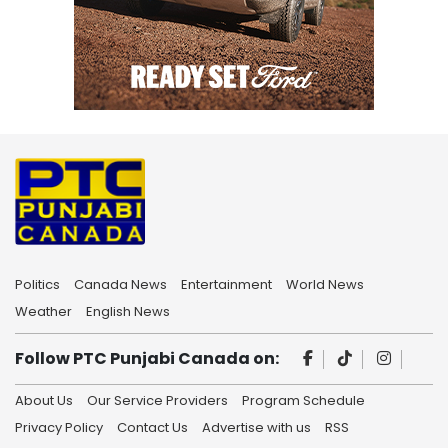
Politics
Canada News
Entertainment
World News
Weather
English News
Follow PTC Punjabi Canada on:
About Us
Our Service Providers
Program Schedule
Privacy Policy
Contact Us
Advertise with us
RSS