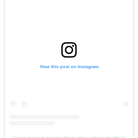
View this post on Instagram
A post shared by AnushkaShetty (@anushkashettyofficial)