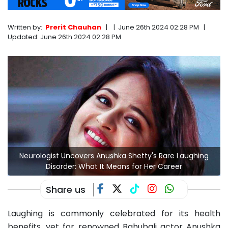
Written by:
Prerit Chauhan
|
|
June 26th 2024 02:28 PM
|
Updated:
June 26th 2024 02:28 PM
Neurologist Uncovers Anushka Shetty's Rare Laughing
Disorder: What It Means for Her Career
Share us
Laughing is commonly celebrated for its health
benefits, yet for renowned Bahubali actor Anushka