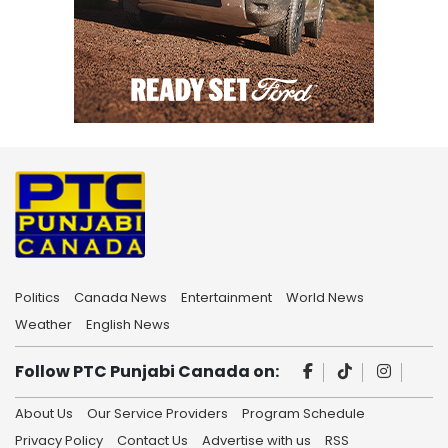
Politics
Canada News
Entertainment
World News
Weather
English News
Follow PTC Punjabi Canada on:
About Us
Our Service Providers
Program Schedule
Privacy Policy
Contact Us
Advertise with us
RSS