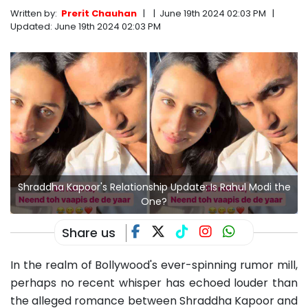
Written by:
Prerit Chauhan
|
|
June 19th 2024 02:03 PM
|
Updated:
June 19th 2024 02:03 PM
Shraddha Kapoor's Relationship Update: Is Rahul Modi the
One?
Share us
In the realm of Bollywood's ever-spinning rumor mill,
perhaps no recent whisper has echoed louder than
the alleged romance between Shraddha Kapoor and