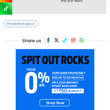
ਜਾਰੀ ਕੀਤਾ ਬਿਆਨ
Shraddha Kapoor
Share us