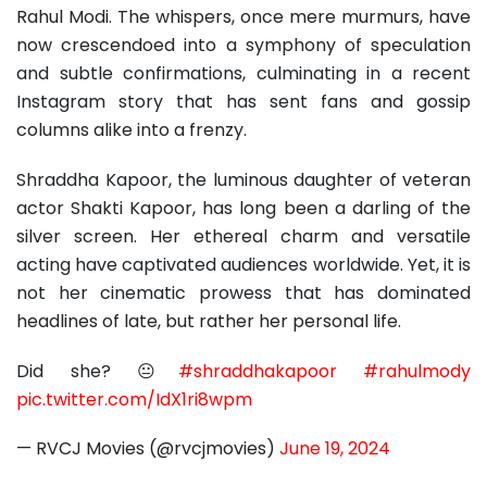
Rahul Modi. The whispers, once mere murmurs, have
now crescendoed into a symphony of speculation
and subtle confirmations, culminating in a recent
Instagram story that has sent fans and gossip
columns alike into a frenzy.
Shraddha Kapoor, the luminous daughter of veteran
actor Shakti Kapoor, has long been a darling of the
silver screen. Her ethereal charm and versatile
acting have captivated audiences worldwide. Yet, it is
not her cinematic prowess that has dominated
headlines of late, but rather her personal life.
Did she? 😐
#shraddhakapoor
#rahulmody
pic.twitter.com/IdX1ri8wpm
— RVCJ Movies (@rvcjmovies)
June 19, 2024