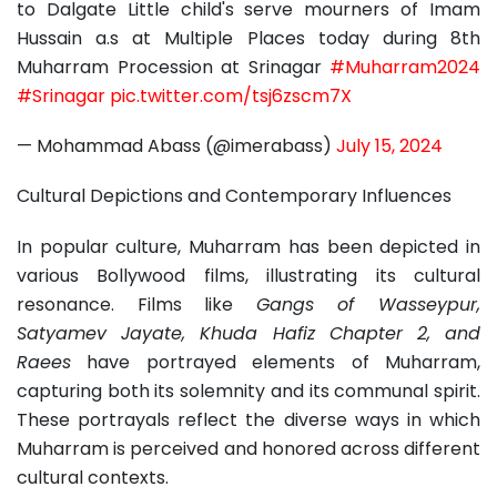
to Dalgate Little child's serve mourners of Imam
Hussain a.s at Multiple Places today during 8th
Muharram Procession at Srinagar
#Muharram2024
#Srinagar
pic.twitter.com/tsj6zscm7X
— Mohammad Abass (@imerabass)
July 15, 2024
Cultural Depictions and Contemporary Influences
In popular culture, Muharram has been depicted in
various Bollywood films, illustrating its cultural
resonance. Films like
Gangs of Wasseypur,
Satyamev Jayate, Khuda Hafiz Chapter 2, and
Raees
have portrayed elements of Muharram,
capturing both its solemnity and its communal spirit.
These portrayals reflect the diverse ways in which
Muharram is perceived and honored across different
cultural contexts.