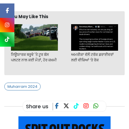
You May Like This
ਨਿਊਯਾਰਕ ਥਰੂਵੇ 'ਤੇ ਟੂਰ ਬੱਸ
ਅਮਰੀਕਾ ਵੱਲੋਂ ਟਰੱਕ ਡਰਾਈਵਰਾਂ
ਪਲਟਣ ਨਾਲ ਕਈ ਮੌਤਾਂ, ਹੋਰ ਜ਼ਖ਼ਮੀ
ਲਈ ਵੀਜ਼ਿਆਂ ‘ਤੇ ਰੋਕ
Muharram 2024
Share us