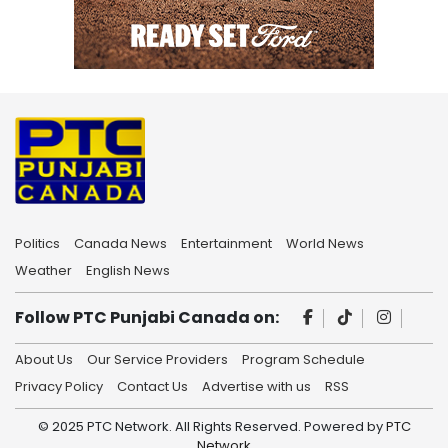
Politics
Canada News
Entertainment
World News
Weather
English News
Follow PTC Punjabi Canada on:
About Us
Our Service Providers
Program Schedule
Privacy Policy
Contact Us
Advertise with us
RSS
© 2025 PTC Network. All Rights Reserved. Powered by
PTC
Network