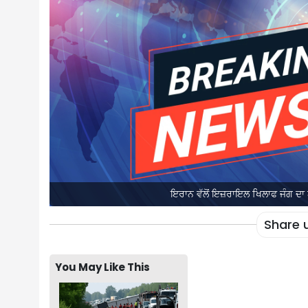
ਇਰਾਨ ਵੱਲੋਂ ਇਜ਼ਰਾਇਲ ਖਿਲਾਫ ਜੰਗ ਦ
Share 
You May Like This