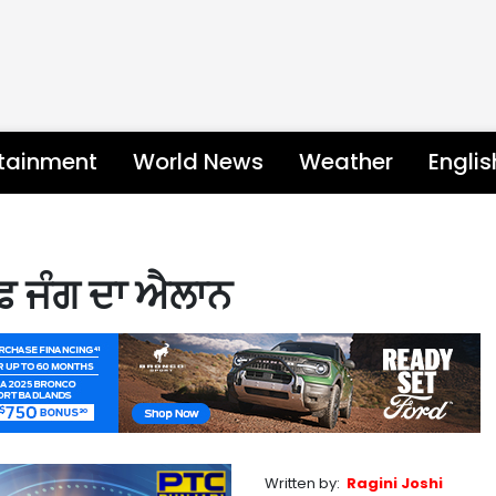
rtainment
World News
Weather
Engli
ਫ ਜੰਗ ਦਾ ਐਲਾਨ
Written by:
Ragini Joshi