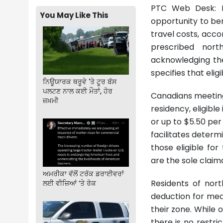
PTC Web Desk: R
You May Like This
opportunity to ben
travel costs, acco
prescribed nort
acknowledging the
specifies that eli
ਨਿਊਯਾਰਕ ਥਰੂਵੇ 'ਤੇ ਟੂਰ ਬੱਸ
ਪਲਟਣ ਨਾਲ ਕਈ ਮੌਤਾਂ, ਹੋਰ
Canadians meeting 
ਜ਼ਖ਼ਮੀ
residency, eligible
or up to $5.50 per
facilitates determ
those eligible for
are the sole claim
ਅਮਰੀਕਾ ਵੱਲੋਂ ਟਰੱਕ ਡਰਾਈਵਰਾਂ
Residents of nort
ਲਈ ਵੀਜ਼ਿਆਂ ‘ਤੇ ਰੋਕ
deduction for medi
their zone. While 
there is no restri