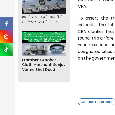
CRA.
ਅਮਰੀਕਾ ‘ਚ ਮਨੁੱਖੀ ਤਸਕਰੀ ਦੇ
To assert the tr
ਮਾਮਲੇ ‘ਚ 5 ਭਾਰਤੀ ਗ੍ਰਿਫ਼ਤਾਰ
indicating the tot
CRA clarifies tha
round-trip airfare
your residence and
designated cities 
on the government
Prominent Abohar
Cloth Merchant, Sanjay
Verma Shot Dead
Canada tax breaks