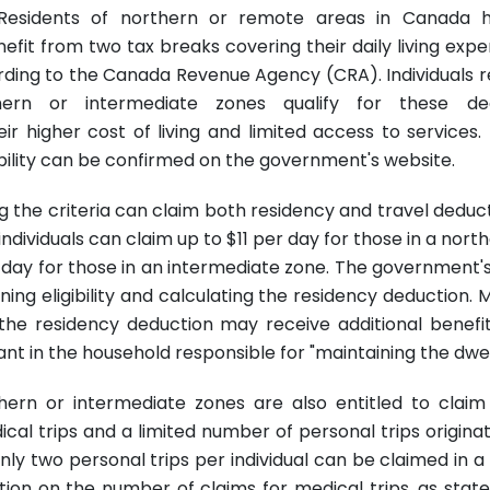
esidents of northern or remote areas in Canada 
efit from two tax breaks covering their daily living exp
rding to the Canada Revenue Agency (CRA). Individuals re
hern or intermediate zones qualify for these ded
ir higher cost of living and limited access to services
gibility can be confirmed on the government's website.
the criteria can claim both residency and travel deduct
 individuals can claim up to $11 per day for those in a nor
 day for those in an intermediate zone. The government'
ining eligibility and calculating the residency deduction. 
 the residency deduction may receive additional benefit
ant in the household responsible for "maintaining the dwel
hern or intermediate zones are also entitled to claim
cal trips and a limited number of personal trips origina
only two personal trips per individual can be claimed in a 
ction on the number of claims for medical trips, as stat