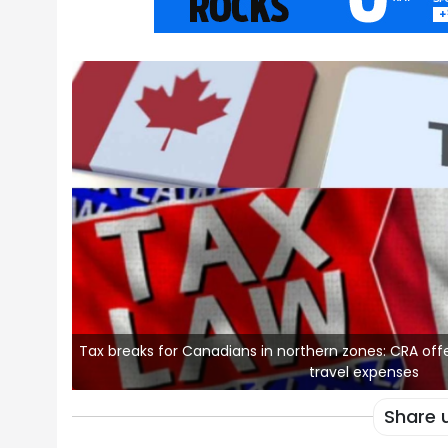
Tax breaks for Canadians in northern zones: CRA offer
travel expenses
Share 