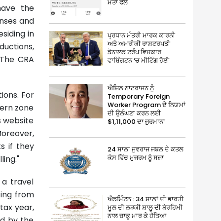
ਮਤਾ ਫੇਲ
have the
enses and
siding in
ਪ੍ਰਧਾਨ ਮੰਤਰੀ ਮਾਰਕ ਕਾਰਨੀ
ਅਤੇ ਅਮਰੀਕੀ ਰਾਸ਼ਟਰਪਤੀ
uctions,
ਡੋਨਾਲਡ ਟਰੰਪ ਵਿਚਕਾਰ
. The CRA
ਵਾਸ਼ਿੰਗਟਨ ‘ਚ ਮੀਟਿੰਗ ਹੋਈ
ਐਜ਼ਿਲ ਨਾਟਰਾਜਨ ਨੂੰ
ions. For
Temporary Foreign
Worker Program ਦੇ ਨਿਯਮਾਂ
thern zone
ਦੀ ਉਲੰਘਣਾ ਕਰਨ ਲਈ
s website
$1,11,000 ਦਾ ਜੁਰਮਾਨਾ
Moreover,
s if they
24 ਸਾਲਾ ਜੁਵਰਾਜ ਜਬਲ ਦੇ ਕਤਲ
ਕੇਸ ਵਿੱਚ ਮੁਜਰਮ ਨੂੰ ਸਜ਼ਾ
ling."
 a travel
ting from
ਐਡਮਿੰਟਨ : 34 ਸਾਲਾਂ ਦੀ ਭਾਰਤੀ
tax year,
ਮੂਲ ਦੀ ਲੜਕੀ ਸ਼ਾਲੂ ਦੀ ਬੇਰਹਿਮੀ
ਨਾਲ ਚਾਕੂ ਮਾਰ ਕੇ ਹੱਤਿਆ
ed by the