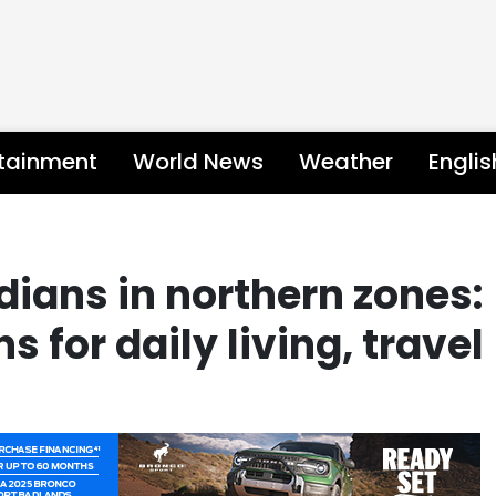
rtainment
World News
Weather
Engli
dians in northern zones:
 for daily living, travel