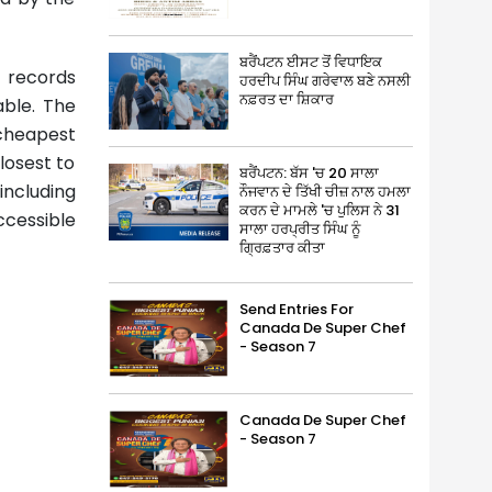
ਬਰੈਂਪਟਨ ਈਸਟ ਤੋਂ ਵਿਧਾਇਕ
 records
ਹਰਦੀਪ ਸਿੰਘ ਗਰੇਵਾਲ ਬਣੇ ਨਸਲੀ
ਨਫ਼ਰਤ ਦਾ ਸ਼ਿਕਾਰ
able. The
 cheapest
losest to
ਬਰੈਂਪਟਨ: ਬੱਸ 'ਚ 20 ਸਾਲਾ
including
ਨੌਜਵਾਨ ਦੇ ਤਿੱਖੀ ਚੀਜ਼ ਨਾਲ ਹਮਲਾ
ਕਰਨ ਦੇ ਮਾਮਲੇ 'ਚ ਪੁਲਿਸ ਨੇ 31
ccessible
ਸਾਲਾ ਹਰਪ੍ਰੀਤ ਸਿੰਘ ਨੂੰ
ਗ੍ਰਿਫ਼ਤਾਰ ਕੀਤਾ
Send Entries For
Canada De Super Chef
- Season 7
Canada De Super Chef
- Season 7