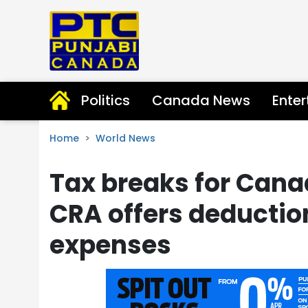
Politics
Canada News
Ente
Home
World News
Tax breaks for Cana
CRA offers deductions
expenses