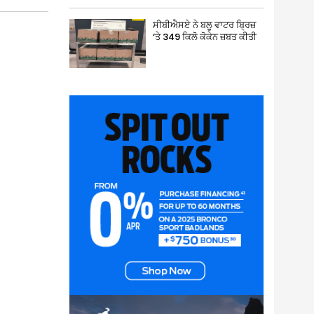
ਸੀਬੀਐਸਏ ਨੇ ਬਲੂ ਵਾਟਰ ਬ੍ਰਿਜ਼
‘ਤੇ 349 ਕਿਲੋ ਕੋਕੇਨ ਜ਼ਬਤ ਕੀਤੀ