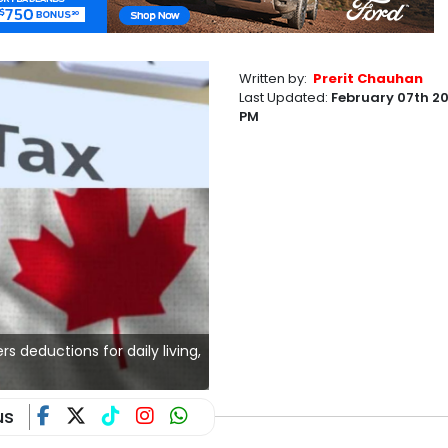
Written by:
Prerit Chauhan
Last Updated:
February 07th 2
PM
s deductions for daily living,
us